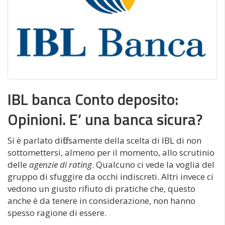
IBL banca Conto deposito:
Opinioni. E’ una banca sicura?
Si è parlato diffusamente della scelta di IBL di non
sottomettersi, almeno per il momento, allo scrutinio
delle
agenzie di rating
. Qualcuno ci vede la voglia del
gruppo di sfuggire da occhi indiscreti. Altri invece ci
vedono un giusto rifiuto di pratiche che, questo
anche è da tenere in considerazione, non hanno
spesso ragione di essere.