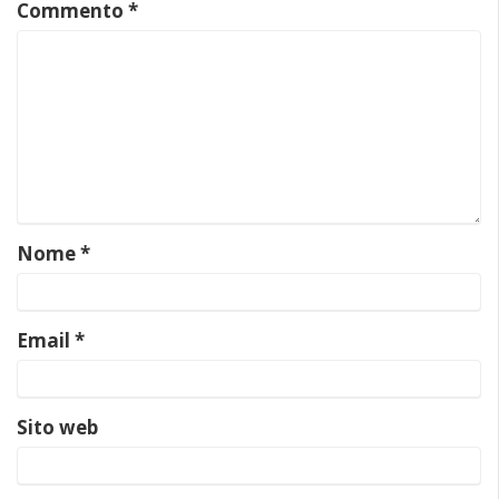
Commento
*
Nome
*
Email
*
Sito web