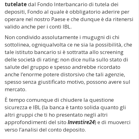
tutelate
dal Fondo Interbancario di tutela dei
depositi, Fondo al quale è obbligatorio aderire per
operare nel nostro Paese e che dunque è da ritenersi
valido anche per i conti IBL.
Non condivido assolutamente i mugugni di chi
sottolinea, ogniqualvolta ce ne sia la possibilità, che
tale istituto bancario si è sottratta allo screening
delle società di rating; non dice nulla sullo stato di
salute del gruppo e spesso andrebbe ricordato
anche l’enorme potere distorsivo che tali agenzie,
spesso senza giustificato motivo, possono avere sul
mercato.
È tempo comunque di chiudere la questione
sicurezza e IBL (la banca è tanto solida quanto gli
altri gruppi che ti ho presentato negli altri
approfondimenti del sito
Investire24
) e di muoverci
verso l’analisi del conto deposito.