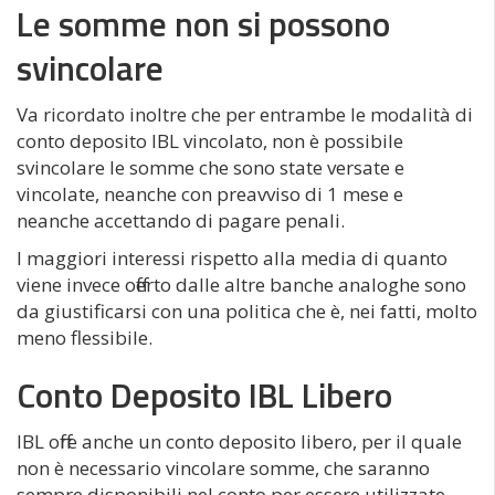
Le somme non si possono
svincolare
Va ricordato inoltre che per entrambe le modalità di
conto deposito IBL vincolato, non è possibile
svincolare le somme che sono state versate e
vincolate, neanche con preavviso di 1 mese e
neanche accettando di pagare penali.
I maggiori interessi rispetto alla media di quanto
viene invece offerto dalle altre banche analoghe sono
da giustificarsi con una politica che è, nei fatti, molto
meno flessibile.
Conto Deposito IBL Libero
IBL offre anche un conto deposito libero, per il quale
non è necessario vincolare somme, che saranno
sempre disponibili nel conto per essere utilizzate.