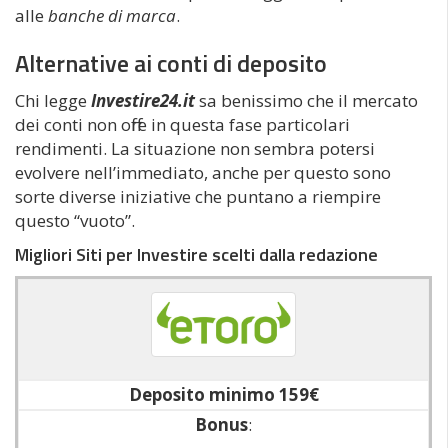
alle
banche di marca
.
Alternative ai conti di deposito
Chi legge
Investire24.it
sa benissimo che il mercato
dei conti non offre in questa fase particolari
rendimenti. La situazione non sembra potersi
evolvere nell’immediato, anche per questo sono
sorte diverse iniziative che puntano a riempire
questo “vuoto”.
Migliori Siti per Investire scelti dalla redazione
Deposito minimo 159€
Bonus
: