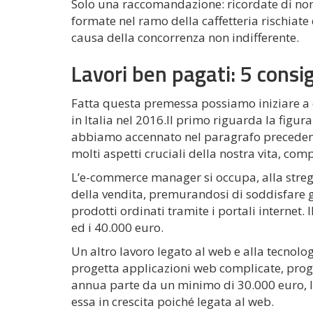
Solo una raccomandazione: ricordate di non s
formate nel ramo della caffetteria rischiat
causa della concorrenza non indifferente.
Lavori ben pagati: 5 consigl
Fatta questa premessa possiamo iniziare a c
in Italia nel 2016.Il primo riguarda la figur
abbiamo accennato nel paragrafo precedente
molti aspetti cruciali della nostra vita, co
L’e-commerce manager si occupa, alla stregu
della vendita, premurandosi di soddisfare gli
prodotti ordinati tramite i portali internet.
ed i 40.000 euro.
Un altro lavoro legato al web e alla tecnolog
progetta applicazioni web complicate, prog
annua parte da un minimo di 30.000 euro, 
essa in crescita poiché legata al web.