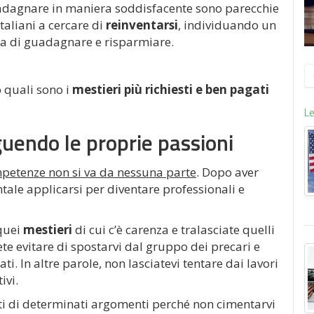
 guadagnare in maniera soddisfacente sono parecchie
taliani a cercare di
reinventarsi
, individuando un
ta di guadagnare e risparmiare.
?
R
p
 quali sono i
mestieri più richiesti e ben pagati
Le
guendo le proprie passioni
petenze non si va da nessuna parte
. Dopo aver
ntale applicarsi per diventare professionali e
 quei
mestieri
di cui c’è carenza e tralasciate quelli
ete evitare di spostarvi dal gruppo dei precari e
i. In altre parole, non lasciatevi tentare dai lavori
ivi.
rti di determinati argomenti perché non cimentarvi