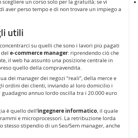
cegliere un corso solo per la gratuità; se vi
e di aver perso tempo e di non trovare un impiego a
i utili
oncentrarci su quelli che sono i lavori più pagati
a del
e-commerce manager
: riprendendo ciò che
, il web ha assunto una posizione centrale in
mpreso quello della compravendita.
a dei manager dei negozi “reali”, della merce e
 ordini dei clienti, inviando al loro domicilio i
 Il guadagno annuo lordo oscilla tra i 20.000 euro
ia è quello dell’
ingegnere informatico
, il quale
rammi e microprocessori. La retribuzione lorda
lo stesso stipendio di un Seo/Sem manager, anche