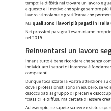
tempo: le difficoltà nel trovare un lavoro e
e questo è il motivo che spinge sempre più i
lavoro stimolante e gratificante che permet
Ma
quali sono i lavori più pagati in Italia
Nei prossimi paragrafi esaminiamo proprio
nel 2016.
Reinventarsi un lavoro se
Innanzitutto è bene ricordare che
senza com
individuato i settori di interesse è fondame
competenti.
Dunque focalizzate la vostra attenzione su
dove i professionisti sono in esubero, se vol
disoccupati al gruppo di precari e disoccupat
“classici” e diffusi, ma cercate di essere creat
Ad esempio, se sapete scrivere e siete espe