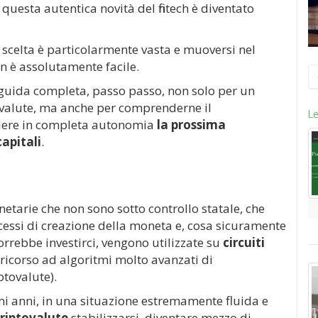
o questa autentica novità del fintech è diventato
a scelta è particolarmente vasta e muoversi nel
non è assolutamente facile.
R
p
guida completa, passo passo, non solo per un
tovalute, ma anche per comprenderne il
Le
liere in completa autonomia
la prossima
capitali
.
netarie che non sono sotto controllo statale, che
ssi di creazione della moneta e, cosa sicuramente
vorrebbe investirci, vengono utilizzate su
circuiti
 ricorso ad algoritmi molto avanzati di
ptovalute).
imi anni, in una situazione estremamente fluida e
riptovalute
stabilizzarsi, diventare mezzo di