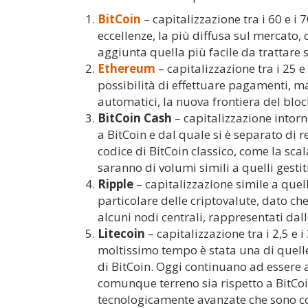
BitCoin
– capitalizzazione tra i 60 e i 
eccellenze, la più diffusa sul mercato, 
aggiunta quella più facile da trattare s
Ethereum
– capitalizzazione tra i 25 e
possibilità di effettuare pagamenti, ma
automatici, la nuova frontiera del bloc
BitCoin Cash
– capitalizzazione intorn
a BitCoin e dal quale si è separato di 
codice di BitCoin classico, come la sca
saranno di volumi simili a quelli gestit
Ripple
– capitalizzazione simile a quell
particolare delle criptovalute, dato c
alcuni nodi centrali, rappresentati dal
Litecoin
– capitalizzazione tra i 2,5 e i
moltissimo tempo è stata una di quell
di BitCoin. Oggi continuano ad essere
comunque terreno sia rispetto a BitCoin
tecnologicamente avanzate che sono c