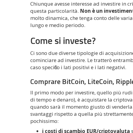
Chiunque avesse interesse ad investire in c
questa particolarità.
Non è un investiment
molto dinamica, che tenga conto delle varia
lungo e medio periodo.
Come si investe?
Ci sono due diverse tipologie di acquisizio
cominciare ad investire. Le tratterò entramb
caso specifico i lati positivi e i lati negativi.
Comprare BitCoin, LiteCoin, Ripple
Il primo modo per investire, quello più ru
di tempo e denaro), è acquistare la criptovalu
quando sarà il momento giusto di venderla.
svantaggi rispetto a quella più strettamente 
pochissimo:
i costi di scambio EUR/criptovaluta
s