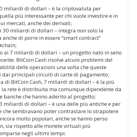
70 miliardi di dollari – è la criptovaluta per
quella più interessante per chi vuole investire e in
ui mercati, anche dei derivati;
 i 30 miliardi di dollari – integra non solo la
 anche di porre in essere “smart contract”
kchain;
o ai 7 miliardi di dollari – un progetto nato in seno
recente. BitCoin Cash risolve alcuni problemi del
labilità delle operazioni una volta che queste
i dai principali circuiti di carte di pagamento;
a di BitCoin Cash, 7 miliardi di dollari – è la più
he la rete è distribuita ma comunque dipendente da
le banche che hanno aderito al progetto;
 3 miliardi di dollari – è una delle più antiche e per
e che sembravano poter contrastare lo strapotere
 ancora molto popolari, anche se hanno perso
, sia rispetto alle monete virtuali più
omparse negli ultimi tempi.