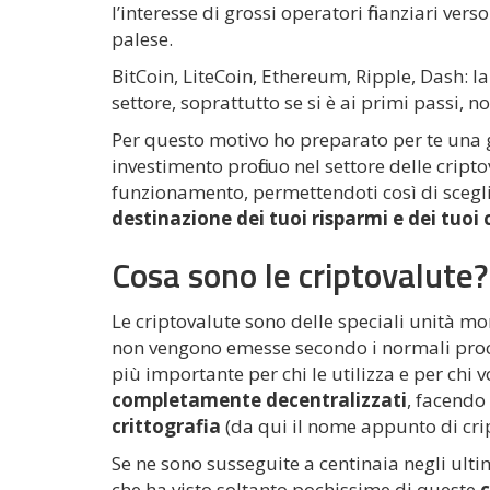
l’interesse di grossi operatori finanziari vers
palese.
BitCoin, LiteCoin, Ethereum, Ripple, Dash: l
settore, soprattutto se si è ai primi passi, 
Per questo motivo ho preparato per te una 
investimento proficuo nel settore delle crip
funzionamento, permettendoti così di sceg
destinazione dei tuoi risparmi e dei tuoi 
Cosa sono le criptovalute?
Le criptovalute sono delle speciali unità mo
non vengono emesse secondo i normali proce
più importante per chi le utilizza e per chi 
completamente decentralizzati
, facendo
crittografia
(da qui il nome appunto di cri
Se ne sono susseguite a centinaia negli ult
che ha visto soltanto pochissime di queste
c