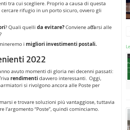
ti tra cui scegliere. Proprio a causa di questa
ercare rifugio in un porto sicuro, ovvero gli
ori
? Quali quelli
da evitare?
Conviene affidarsi alle
R
?
p
amineremo i
migliori investimenti postali.
Le
enienti 2022
hanno avuto momenti di gloria nei decenni passati:
friva
rendimenti
davvero interessanti. Oggi,
armiatori si rivolgono ancora alle Poste per
marsi e trovare soluzioni più vantaggiose, tuttavia
ire l’argomento “Poste”, quindi cominciamo.