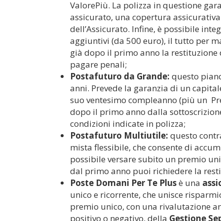
ValorePiù. La polizza in questione gara
assicurato, una copertura assicurativa 
dell’Assicurato. Infine, è possibile int
aggiuntivi (da 500 euro), il tutto per
già dopo il primo anno la restituzione d
pagare penali;
Postafuturo da Grande:
questo pian
anni. Prevede la garanzia di un capital
suo ventesimo compleanno (più un Pre
dopo il primo anno dalla sottoscrizione
condizioni indicate in polizza;
Postafuturo Multiutile:
questo contra
mista flessibile, che consente di accu
possibile versare subito un premio unico
dal primo anno puoi richiedere la rest
Poste Domani Per Te Plus
è una
assi
unico e ricorrente, che unisce risparmi
premio unico, con una rivalutazione an
positivo o negativo, della
Gestione Se