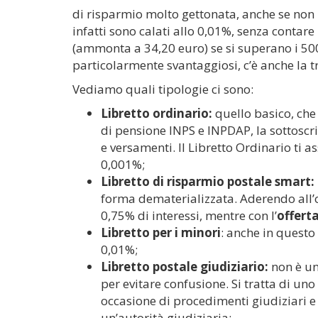
di risparmio molto gettonata, anche se non
infatti sono calati allo 0,01%, senza contare
(ammonta a 34,20 euro) se si superano i 5000
particolarmente svantaggiosi, c’è anche la t
Vediamo quali tipologie ci sono:
Libretto ordinario:
quello basico, che 
di pensione INPS e INPDAP, la sottoscriz
e versamenti. Il Libretto Ordinario ti 
0,001%;
Libretto di risparmio postale smart:
forma dematerializzata. Aderendo all’o
0,75% di interessi, mentre con l’
offert
Libretto per i minori
: anche in questo 
0,01%;
Libretto postale giudiziario:
non è un
per evitare confusione. Si tratta di un
occasione di procedimenti giudiziari 
un’autorità giudiziaria;