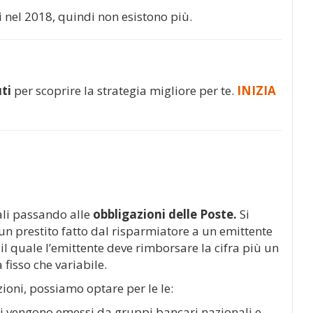
ti nel 2018, quindi non esistono più.
ti
per scoprire la strategia migliore per te.
INIZIA
ali passando alle
obbligazioni delle Poste.
Si
 un prestito fatto dal risparmiatore a un emittente
il quale l’emittente deve rimborsare la cifra più un
fisso che variabile.
zioni, possiamo optare per le le:
oli vengono emessi da gruppi bancari nazionali e