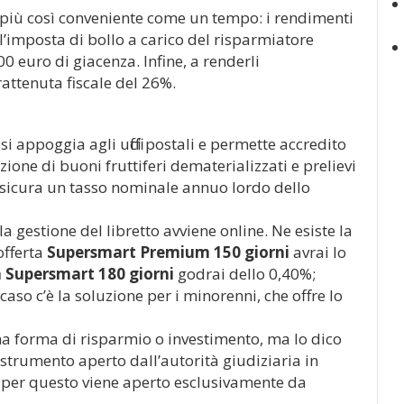
 più così conveniente come un tempo: i rendimenti
 l’imposta di bollo a carico del risparmiatore
 euro di giacenza. Infine, a renderli
rattenuta fiscale del 26%.
si appoggia agli uffici postali e permette accredito
ione di buoni fruttiferi dematerializzati e prelievi
assicura un tasso nominale annuo lordo dello
la gestione del libretto avviene online. Ne esiste la
fferta
Supersmart Premium 150 giorni
avrai lo
a Supersmart 180 giorni
godrai dello 0,40%;
caso c’è la soluzione per i minorenni, che offre lo
a forma di risparmio o investimento, ma lo dico
o strumento aperto dall’autorità giudiziaria in
e per questo viene aperto esclusivamente da