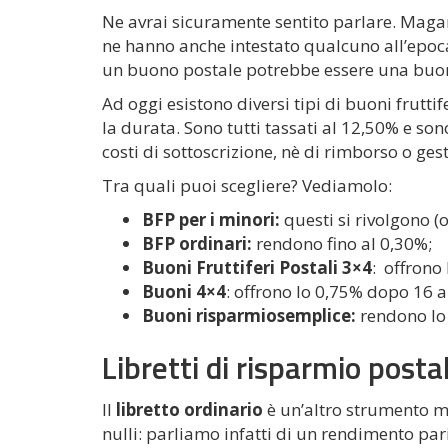
Ne avrai sicuramente sentito parlare. Magari 
ne hanno anche intestato qualcuno all’epoca 
un buono postale potrebbe essere una buo
Ad oggi esistono diversi tipi di buoni fruttife
la durata. Sono tutti tassati al 12,50% e s
costi di sottoscrizione, nè di rimborso o ges
Tra quali puoi scegliere? Vediamolo:
BFP per i minori:
questi si rivolgono (
BFP ordinari:
rendono fino al 0,30%;
Buoni Fruttiferi Postali 3×4
: offrono
Buoni 4×4
: offrono lo 0,75% dopo 16 a
Buoni risparmiosemplice:
rendono lo
Libretti di risparmio posta
Il
libretto ordinario
è un’altro strumento m
nulli: parliamo infatti di un rendimento par