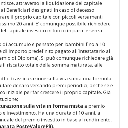
ntisce, attraverso la liquidazione del capitale
ai Beneficiari desi­gnati in caso di decesso
egrare il proprio capitale con piccoli versamenti
 massimo 20 anni. E’ comunque possibile richiedere
el capitale investito in toto o in parte e senza
o di accumulo è pensato per bambini fino a 10
e di importo predefinito pagato all’intestatario al
mio di Diploma). Si può comunque richiedere già
 il riscatto totale della somma maturata, alle
tto di assicurazione sulla vita vanta una formula
mulare denaro versando premi periodici, anche se è
 iniziale per far crescere il proprio capitale. Già
ituzione;
curazione sulla vita in forma mista
a premio
o e investimento. Ha una durata di 10 anni, a
nuale del premio investito in base al rendimento,
parata PosteValorePiù.