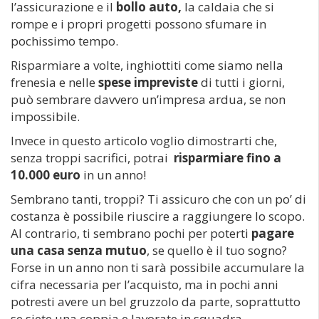
l’assicurazione e il
bollo auto,
la caldaia che si
rompe e i propri progetti possono sfumare in
pochissimo tempo.
Risparmiare a volte, inghiottiti come siamo nella
frenesia e nelle
spese impreviste
di tutti i giorni,
può sembrare davvero un’impresa ardua, se non
impossibile.
Invece in questo articolo voglio dimostrarti che,
senza troppi sacrifici, potrai
risparmiare fino a
10.000 euro
in un anno!
Sembrano tanti, troppi? Ti assicuro che con un po’ di
costanza è possibile riuscire a raggiungere lo scopo.
Al contrario, ti sembrano pochi per poterti
pagare
una casa senza mutuo
, se quello è il tuo sogno?
Forse in un anno non ti sarà possibile accumulare la
cifra necessaria per l’acquisto, ma in pochi anni
potresti avere un bel gruzzolo da parte, soprattutto
se siete una coppia e lavorate in squadra.