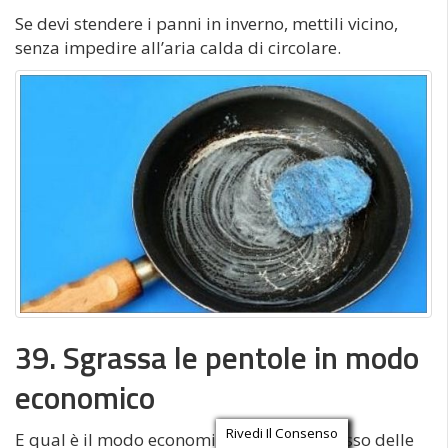
Se devi stendere i panni in inverno, mettili vicino,
senza impedire all’aria calda di circolare.
39. Sgrassa le pentole in modo
economico
Rivedi Il Consenso
E qual è il modo economico? Spesso il grasso delle