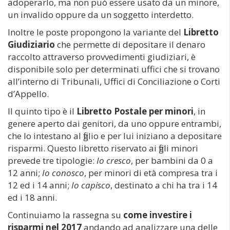
adoperarlo, ma non può essere usato da un minore,
un invalido oppure da un soggetto interdetto.
Inoltre le poste propongono la variante del
Libretto
Giudiziario
che permette di depositare il denaro
raccolto attraverso provvedimenti giudiziari, è
disponibile solo per determinati uffici che si trovano
all’interno di Tribunali, Uffici di Conciliazione o Corti
d’Appello.
Il quinto tipo è il
Libretto Postale per minori
, in
genere aperto dai genitori, da uno oppure entrambi,
che lo intestano al figlio e per lui iniziano a depositare
risparmi. Questo libretto riservato ai figli minori
prevede tre tipologie:
Io cresco
, per bambini da 0 a
12 anni;
Io conosco
, per minori di età compresa tra i
12 ed i 14 anni;
Io capisco
, destinato a chi ha tra i 14
ed i 18 anni.
Continuiamo la rassegna su
come investire i
risparmi nel 2017
andando ad analizzare una delle