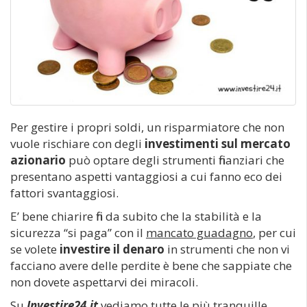
Per gestire i propri soldi, un risparmiatore che non
vuole rischiare con degli
investimenti sul mercato
azionario
può optare degli strumenti finanziari che
presentano aspetti vantaggiosi a cui fanno eco dei
fattori svantaggiosi.
E’ bene chiarire fin da subito che la stabilità e la
sicurezza “si paga” con il
mancato guadagno
, per cui
se volete
investire il denaro
in strumenti che non vi
facciano avere delle perdite è bene che sappiate che
non dovete aspettarvi dei miracoli.
Su
Investire24.it
vediamo tutte le più tranquille