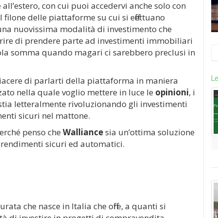
 e all’estero, con cui puoi accedervi anche solo con
ilone delle piattaforme su cui si effettuano
una nuovissima modalità di investimento che
erire di prendere parte ad investimenti immobiliari
R
ola somma quando magari ci sarebbero preclusi in
p
Le
iacere di parlarti della piattaforma in maniera
zato nella quale voglio mettere in luce le
opinioni
, i
 stia letteralmente rivoluzionando gli investimenti
menti sicuri nel mattone.
 perché penso che
Walliance
sia un’ottima soluzione
e rendimenti sicuri ed automatici.
rata che nasce in Italia che offre, a quanti si
tà di investire in progetti di compravendita