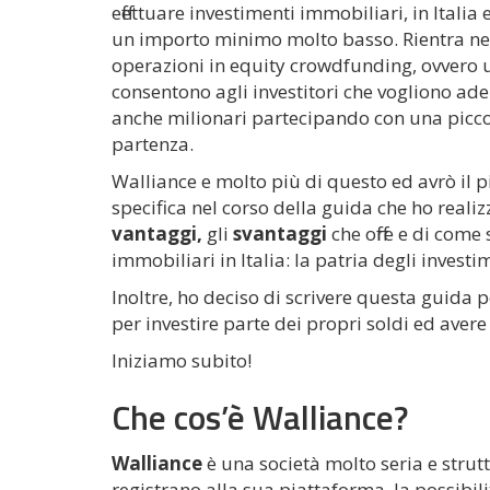
effettuare investimenti immobiliari, in Italia
un importo minimo molto basso. Rientra nel f
operazioni in equity crowdfunding, ovvero 
consentono agli investitori che vogliono ad
anche milionari partecipando con una picc
partenza.
Walliance e molto più di questo ed avrò il p
specifica nel corso della guida che ho realiz
vantaggi,
gli
svantaggi
che offre e di come
immobiliari in Italia: la patria degli investi
Inoltre, ho deciso di scrivere questa guida
per investire parte dei propri soldi ed aver
Iniziamo subito!
Che cos’è Walliance?
Walliance
è una società molto seria e struttu
registrano alla sua piattaforma, la possibili