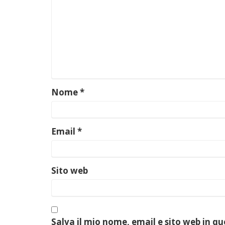
Nome
*
Email
*
Sito web
Salva il mio nome, email e sito web in q