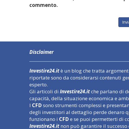
commento.
Disclaimer
Investire24.it
è un blog che tratta argomenti l
riportate sono da considerarsi contenuti ge
esperto.
Gli articoli di
Investire24.it
che parlano di de
capacità, della situazione economica e ambi
I
CFD
sono strumenti complessi e presentano 
degli investitori al dettaglio perde denar
funzionano i
CFD
e se puoi permetterti di cor
Investire24.it
non può garantire il successo 