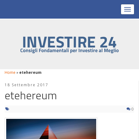
Toggl
Home
»
etehereum
18 Settembre 2017
etehereum
0