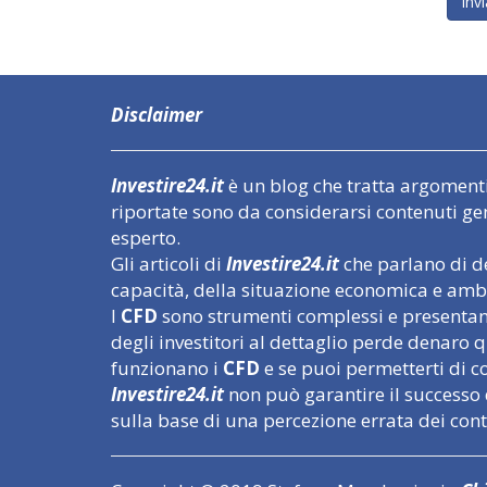
Disclaimer
Investire24.it
è un blog che tratta argomenti l
riportate sono da considerarsi contenuti ge
esperto.
Gli articoli di
Investire24.it
che parlano di de
capacità, della situazione economica e ambi
I
CFD
sono strumenti complessi e presentano 
degli investitori al dettaglio perde denar
funzionano i
CFD
e se puoi permetterti di cor
Investire24.it
non può garantire il successo 
sulla base di una percezione errata dei con