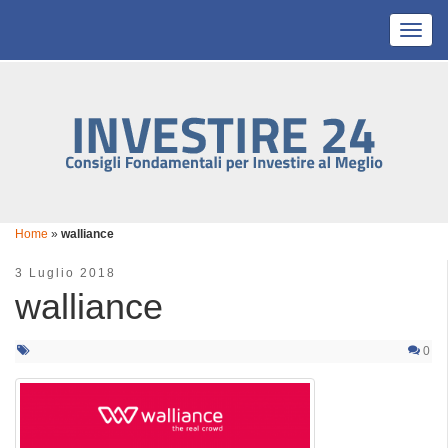
Toggle
Home
»
walliance
3 Luglio 2018
walliance
0