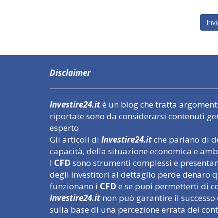
Disclaimer
Investire24.it
è un blog che tratta argomenti l
riportate sono da considerarsi contenuti ge
esperto.
Gli articoli di
Investire24.it
che parlano di de
capacità, della situazione economica e ambi
I
CFD
sono strumenti complessi e presentano 
degli investitori al dettaglio perde denar
funzionano i
CFD
e se puoi permetterti di cor
Investire24.it
non può garantire il successo 
sulla base di una percezione errata dei con