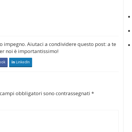
mo impegno. Aiutaci a condividere questo post: a te
per noi è importantissimo!
ook
LinkedIn
 campi obbligatori sono contrassegnati
*