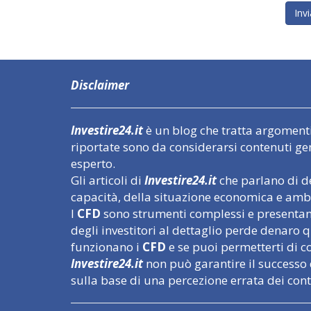
Disclaimer
Investire24.it
è un blog che tratta argomenti l
riportate sono da considerarsi contenuti ge
esperto.
Gli articoli di
Investire24.it
che parlano di de
capacità, della situazione economica e ambi
I
CFD
sono strumenti complessi e presentano 
degli investitori al dettaglio perde denar
funzionano i
CFD
e se puoi permetterti di cor
Investire24.it
non può garantire il successo 
sulla base di una percezione errata dei con