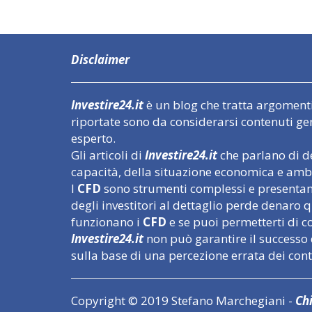
Disclaimer
Investire24.it
è un blog che tratta argomenti l
riportate sono da considerarsi contenuti ge
esperto.
Gli articoli di
Investire24.it
che parlano di de
capacità, della situazione economica e ambi
I
CFD
sono strumenti complessi e presentano 
degli investitori al dettaglio perde denar
funzionano i
CFD
e se puoi permetterti di cor
Investire24.it
non può garantire il successo 
sulla base di una percezione errata dei con
Copyright © 2019 Stefano Marchegiani -
Ch