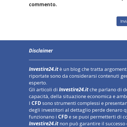
commento.
Disclaimer
Investire24.it
è un blog che tratta argomenti l
riportate sono da considerarsi contenuti ge
esperto.
Gli articoli di
Investire24.it
che parlano di de
capacità, della situazione economica e ambi
I
CFD
sono strumenti complessi e presentano 
degli investitori al dettaglio perde denar
funzionano i
CFD
e se puoi permetterti di cor
Investire24.it
non può garantire il successo 